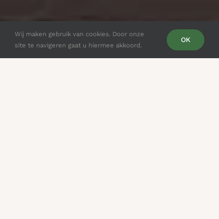
Wij maken gebruik van cookies. Door onze
OK
site te navigeren gaat u hiermee akkoord.
Benieuwd hoe uw huis er uitziet met
houten luiken?
Vraag gratis
visualisatie aan