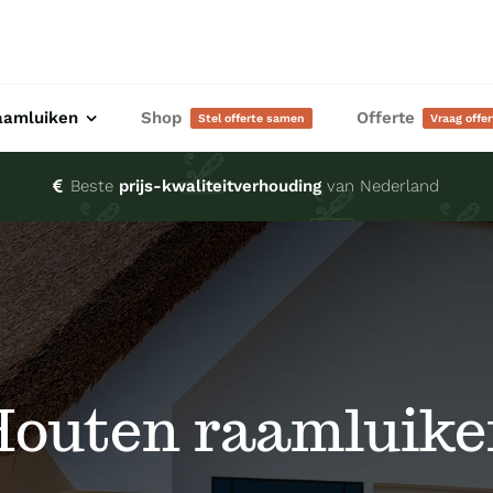
aamluiken
Shop
Offerte
Stel offerte samen
Vraag offe
Beste
prijs-kwaliteitverhouding
van Nederland
Houten raamluike