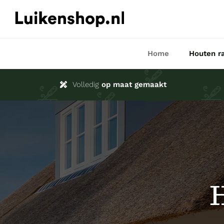
Ga
naar
inhoud
Home
Houten r
Volledig
op maat gemaakt