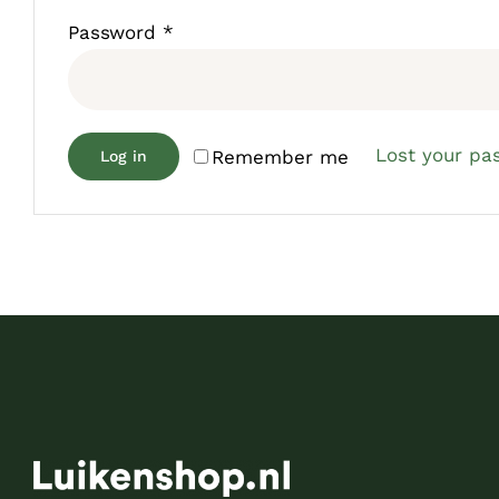
Password
*
Lost your pa
Remember me
Log in