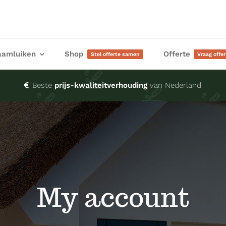
aamluiken
Shop
Offerte
Stel offerte samen
Vraag offe
Beste
prijs-kwaliteitverhouding
van Nederland
My account