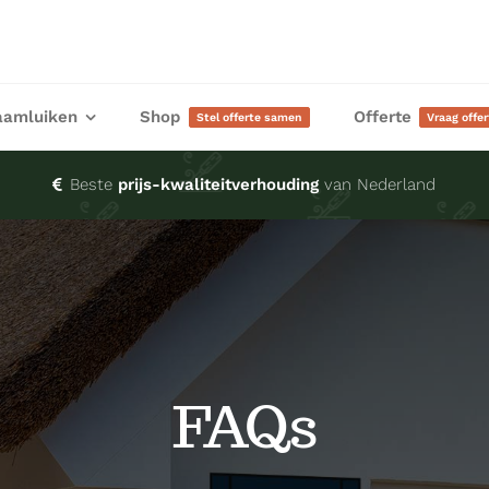
aamluiken
Shop
Offerte
Stel offerte samen
Vraag offe
Beste
prijs-kwaliteitverhouding
van Nederland
FAQs