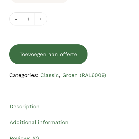
Houten
raamluik
CLASSIC
groen
Toevoegen aan offerte
(RAL6009)
quantity
Categories:
Classic
,
Groen (RAL6009)
Description
Additional information
Reviews (0)