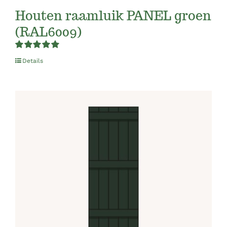
Houten raamluik PANEL groen
(RAL6009)
Rated
5.00
Details
out of 5