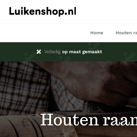
Ga
naar
inhoud
Home
Houten r
Volledig
op maat gemaakt
Houten raa