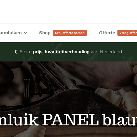
aamluiken
Shop
Offerte
Stel offerte samen
Vraag offe
Beste
prijs-kwaliteitverhouding
van Nederland
mluik PANEL blau