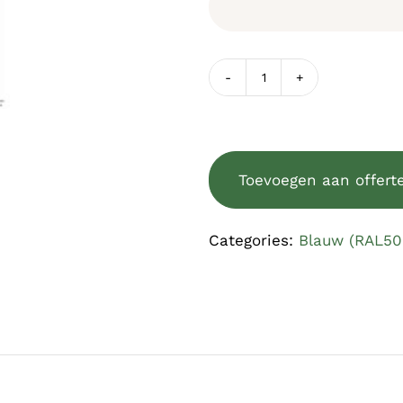
Houten
raamluik
PANEL
blauw
Toevoegen aan offert
(RAL5003)
quantity
Categories:
Blauw (RAL50