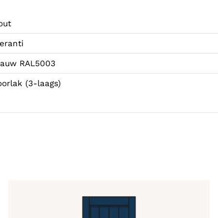
out
eranti
lauw RAL5003
oorlak (3-laags)