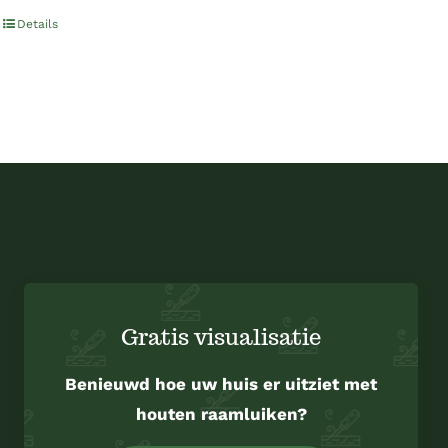
Rated
5.00
Details
out of 5
Gratis visualisatie
Benieuwd hoe uw huis er uitziet met
houten raamluiken?