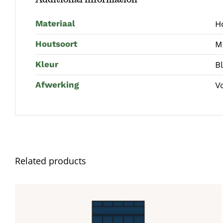
Materiaal
H
Houtsoort
M
Kleur
B
Afwerking
V
Related products